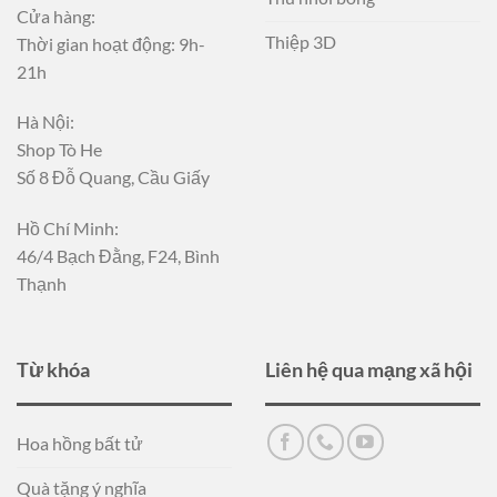
Cửa hàng:
Thiệp 3D
Thời gian hoạt động: 9h-
21h
Hà Nội:
Shop Tò He
Số 8 Đỗ Quang, Cầu Giấy
Hồ Chí Minh:
46/4 Bạch Đằng, F24, Bình
Thạnh
Từ khóa
Liên hệ qua mạng xã hội
Hoa hồng bất tử
Quà tặng ý nghĩa